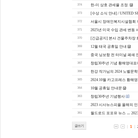
374
한-미 상호 관세율 조정.
373
[수상 소식 안내] / UNITED SH
372
서울시 장애인복지시설협회
371
2025년 미국 수입 관세 변동 
370
[긴급공지] 본사 건물주차장 
369
12월 태국 공휴일 안내
368
중국 닝보항 전 터미널 폐쇄 
367
창립30주년 기념 황해영대표
366
한강 작가님의 2024 노벨문
365
2024.10월 카고프레스 황
364
10월 공휴일 안내문
363
창립30주년 기념행사
362
2023 시사뉴스피플 올해의 
361
월드로드 포포유 뉴스 ㅡ 2023.
글쓰기
1