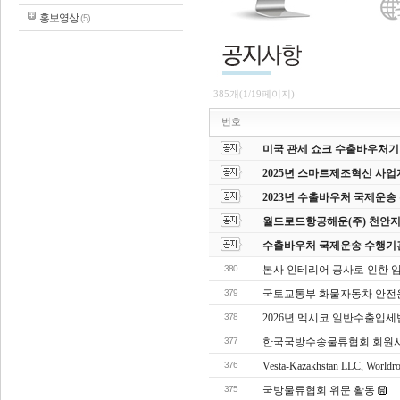
홍보영상
(5)
385개(1/19페이지)
번호
미국 관세 쇼크 수출바우처기업
2025년 스마트제조혁신 사업
2023년 수출바우처 국제운
월드로드항공해운(주) 천안지
수출바우처 국제운송 수행기
380
본사 인테리어 공사로 인한 임시 
379
국토교통부 화물자동차 안전
378
2026년 멕시코 일반수출입세법(
377
한국국방수송물류협회 회원사
376
Vesta-Kazakhstan LLC, Worldr
375
국방물류협회 위문 활동