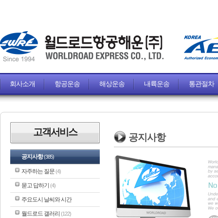
회사소개
항공운송
해상운송
내륙운송
통관절차
고객서비스
공지사항
공지사항
(385)
자주하는 질문
(4)
묻고 답하기
(4)
주요도시 날씨와 시간
월드로드 갤러리
(122)