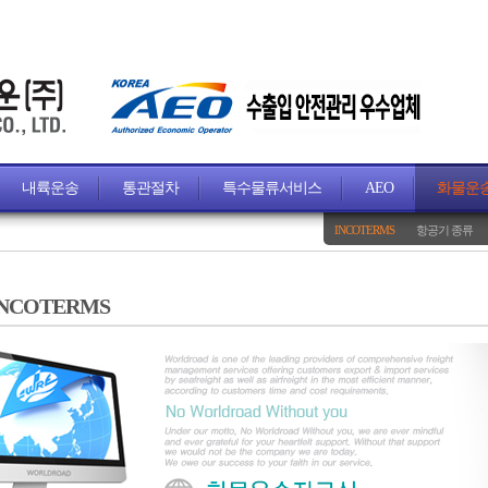
내륙운송
통관절차
특수물류서비스
AEO
화물운
INCOTERMS
항공기 종류
INCOTERMS