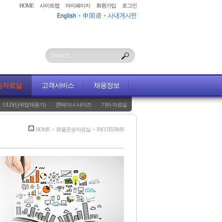
HOME
사이트맵
마이페이지
회원가입
로그인
Search...
송자료실
고객서비스
채용정보
ULD(단위탑재용기)
콘테이너 사이즈
기타 자료실
HOME
>
화물운송자료실
>
INCOTERMS