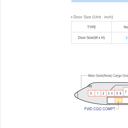
Door Size (Unit : inch)
TYPE
No
Door Size(W x H)
1