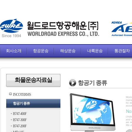
회사소개
항공운송
해상운송
내륙운송
통관절차
화물운송자료실
항공기 종류
INCOTERMS
항공기 종류
B747-400F
B747-300F
B747-200F