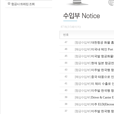
항공사 트레킹 조회
87개(3/5페이지)
번호
47
[항공수입부]
대한항공 화물 홈
46
[해상수입부]
미국내 메인 Port 별
45
[항공수입부]
미국발 항공화물의 
44
[항공수입부]
현재 일본 항공
43
[항공수입부]
미주발 한국행 항
42
[해상수입부]
중국 태풍으로 인
41
[항공수입부]
미 체리 수출로 
40
[항공수입부]
미주발 한국행 항
39
[해상수입부]
Driver & Carrie
38
[해상수입부]
미주 ELD(Elecron
37
[항공수입부]
미주발 한국행 항공