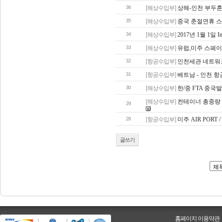
36
[해상수입부]
상해-인천 부두혼잡
35
[해상수입부]
중국 춘절연휴 
34
[해상수입부]
2017년 1월 1일 Impo
33
[해상수입부]
유럽,미주 스페
32
[항공수입부]
인천세관 네트워
31
[항공수입부]
베트남 - 인천 항
30
[해상수입부]
한/중 FTA 중
[해상수입부]
컨테이너 총중량 
29
28
[항공수입부]
미주 AIR PORT 
글쓰기
홈페이지 이용약관