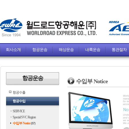
회사소개
항공운송
해상운송
내륙운송
통관절차
항공운송
수입부 Notice
항공수출
항공수입
SERVICE
Special SVC Region
수입부 Notice
(87)