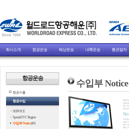
회사소개
항공운송
해상운송
내륙운송
통관절차
항공운송
수입부 Notice
항공수출
항공수입
SERVICE
Special SVC Region
수입부 Notice
(87)