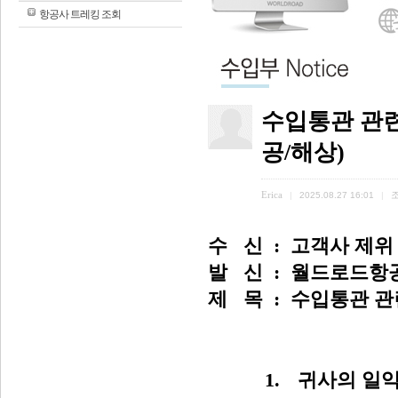
항공사 트레킹 조회
수입통관 관련
공/해상)
Erica
|
2025.08.27 16:01
|
수
신
:
고객사 제위
발
신
:
월드로드항
제
목
:
수입통관 관
1.
귀사의 일