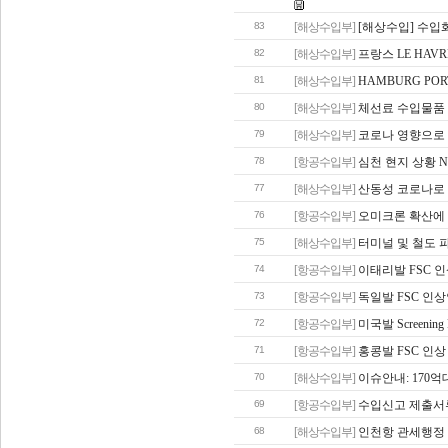
83
[해상수입부]
[해상수입] 수입화
82
[해상수입부]
프랑스 LE HAV
81
[해상수입부]
HAMBURG PO
80
[해상수입부]
체선료 수입물품 
79
[해상수입부]
코로나 영향으로 
78
[항공수입부]
심천 현지 상황 N
77
[해상수입부]
산동성 코로나로 
76
[항공수입부]
오미크론 확산에 
75
[해상수입부]
터미널 및 철도 
74
[항공수입부]
이태리발 FSC 
73
[항공수입부]
독일발 FSC 인
72
[항공수입부]
미국발 Screenin
71
[항공수입부]
홍콩발 FSC 인상
70
[해상수입부]
이슈안내: 170억
69
[항공수입부]
수입신고 제출서
68
[해상수입부]
인천항 관세행정