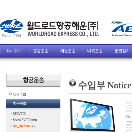
회사소개
항공운송
해상운송
내륙운송
통관절차
항공운송
수입부 Notice
항공수출
항공수입
SERVICE
Special SVC Region
수입부 Notice
(87)