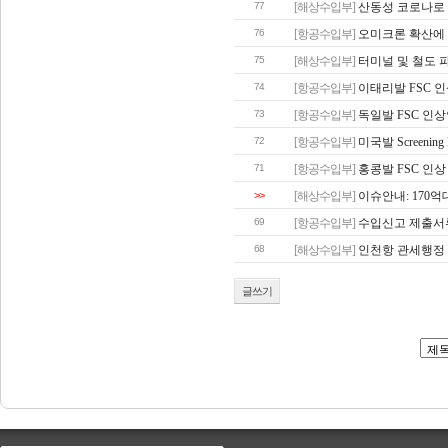
77
[해상수입부]
산동성 코로나로 
76
[항공수입부]
오미크론 확산에 
75
[해상수입부]
터미널 및 철도 
74
[항공수입부]
이태리발 FSC 
73
[항공수입부]
독일발 FSC 인
72
[항공수입부]
미국발 Screenin
71
[항공수입부]
홍콩발 FSC 인상
>>
[해상수입부]
이슈안내: 170억
69
[항공수입부]
수입신고 제출서
68
[해상수입부]
인천항 관세행정
글쓰기