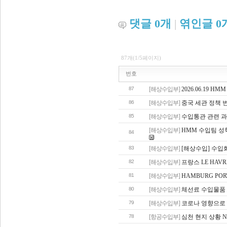
댓글
0
개
|
엮인글
0
87개(1/5페이지)
번호
87
[해상수입부]
2026.06.19
86
[해상수입부]
중국 세관 정책 
85
[해상수입부]
수입통관 관련 과
[해상수입부]
HMM 수입팀 성
84
83
[해상수입부]
[해상수입] 수입화
82
[해상수입부]
프랑스 LE HAV
81
[해상수입부]
HAMBURG PO
80
[해상수입부]
체선료 수입물품 
79
[해상수입부]
코로나 영향으로 
78
[항공수입부]
심천 현지 상황 N