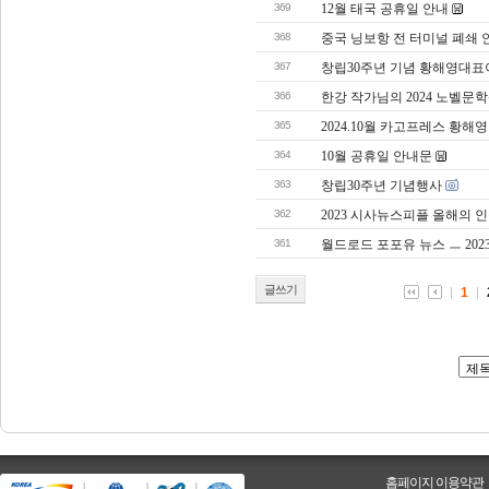
369
12월 태국 공휴일 안내
368
중국 닝보항 전 터미널 폐쇄 
367
창립30주년 기념 황해영대표
366
한강 작가님의 2024 노벨문
365
2024.10월 카고프레스 황
364
10월 공휴일 안내문
363
창립30주년 기념행사
362
2023 시사뉴스피플 올해의 
361
월드로드 포포유 뉴스 ㅡ 2023.
글쓰기
1
홈페이지 이용약관