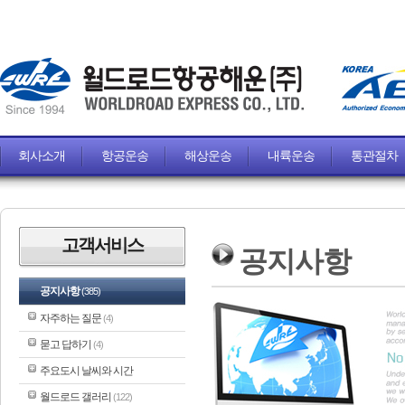
회사소개
항공운송
해상운송
내륙운송
통관절차
고객서비스
공지사항
공지사항
(385)
자주하는 질문
(4)
묻고 답하기
(4)
주요도시 날씨와 시간
월드로드 갤러리
(122)