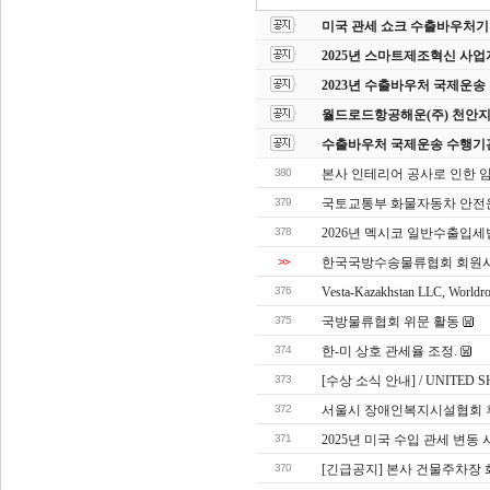
미국 관세 쇼크 수출바우처기업
2025년 스마트제조혁신 사업
2023년 수출바우처 국제운
월드로드항공해운(주) 천안지
수출바우처 국제운송 수행기
380
본사 인테리어 공사로 인한 임시 
379
국토교통부 화물자동차 안전
378
2026년 멕시코 일반수출입세법(
>>
한국국방수송물류협회 회원사
376
Vesta-Kazakhstan LLC, Worldr
375
국방물류협회 위문 활동
374
한-미 상호 관세율 조정.
373
[수상 소식 안내] / UNITED SH
372
서울시 장애인복지시설협회
371
2025년 미국 수입 관세 변동 
370
[긴급공지] 본사 건물주차장 