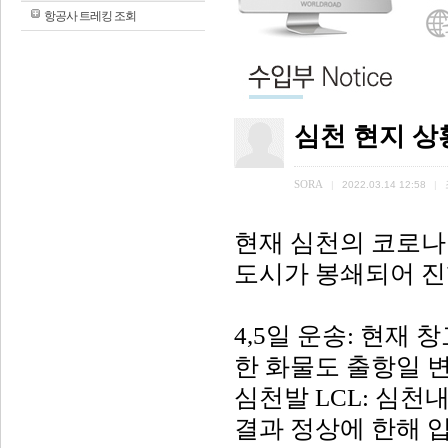
항공사 트레킹 조회
심천 현지 상황
SORA
|
2022.03.14 12:58
|
현재 심천의 코로나
도시가 봉쇄되어 진
4,5
일 운송
:
현재 창
한 화물도 출항일 
심천발
LCL:
심천내
결과 정상에 한해 