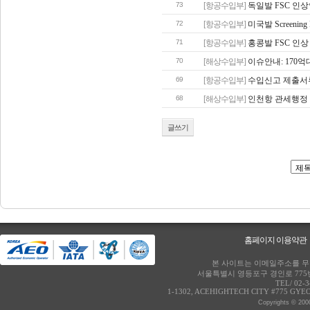
73
[항공수입부]
독일발 FSC 인
72
[항공수입부]
미국발 Screenin
71
[항공수입부]
홍콩발 FSC 인상
70
[해상수입부]
이슈안내: 170억
69
[항공수입부]
수입신고 제출서
68
[해상수입부]
인천항 관세행정
글쓰기
홈페이지 이용약관
본 사이트는 이메일주소를 무단
서울특별시 영등포구 경인로 775번
TEL/ 02-
1-1302, ACEHIGHTECH CITY #775 GY
Copyrights © 2000