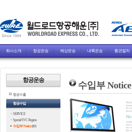
회사소개
항공운송
해상운송
내륙운송
통관절차
항공운송
수입부 Notice
항공수출
항공수입
SERVICE
Special SVC Region
수입부 Notice
(87)