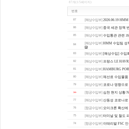
87개(1/5페이지)
번호
87
[해상수입부]
2026.06.19
86
[해상수입부]
중국 세관 정책 
85
[해상수입부]
수입통관 관련 과
[해상수입부]
HMM 수입팀 성
84
83
[해상수입부]
[해상수입] 수입화
82
[해상수입부]
프랑스 LE HAV
81
[해상수입부]
HAMBURG PO
80
[해상수입부]
체선료 수입물품 
79
[해상수입부]
코로나 영향으로 
>>
[항공수입부]
심천 현지 상황 N
77
[해상수입부]
산동성 코로나로 
76
[항공수입부]
오미크론 확산에 
75
[해상수입부]
터미널 및 철도 
74
[항공수입부]
이태리발 FSC 